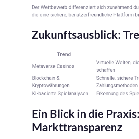
Der Wettbewerb differenziert sich zunehmend dur
die eine sichere, benutzerfreundliche Plattform b
Zukunftsausblick: Tr
Trend
Virtuelle Welten, 
Metaverse Casinos
schaffen
Blockchain &
Schnelle, sichere 
Kryptowährungen
Zahlungsmethoden
KI-basierte Spielanalysen
Erkennung des Spie
Ein Blick in die Prax
Markttransparenz