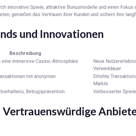
ch innovative Spiele, attraktive Bonusmodelle und einen Fokus 
ieten, genießen das Vertrauen ihrer Kunden und sichern ihre langf
ends und Innovationen
Beschreibung
die eine immersive Casino-Atmosphäre
Neue Nutzererlebni
Verweildauer
Transaktionen mit anonymen
Erhöhte Transaktions
Märkte
lverhaltens, Betrugsprävention
Verbesserter Spiele
is: Vertrauenswürdige Anbiet