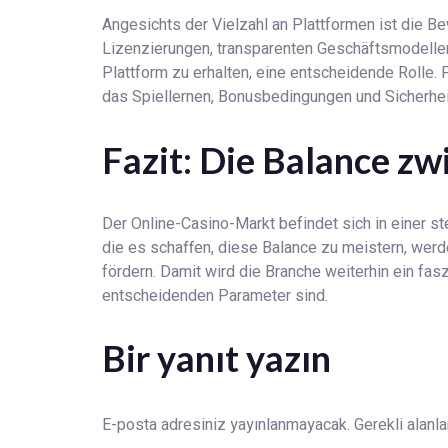
Angesichts der Vielzahl an Plattformen ist die B
Lizenzierungen, transparenten Geschäftsmodellen 
Plattform zu erhalten, eine entscheidende Rolle. 
das Spiellernen, Bonusbedingungen und Sicherhe
Fazit: Die Balance zw
Der Online-Casino-Markt befindet sich in einer s
die es schaffen, diese Balance zu meistern, werde
fördern. Damit wird die Branche weiterhin ein fas
entscheidenden Parameter sind.
Bir yanıt yazın
E-posta adresiniz yayınlanmayacak.
Gerekli alanl