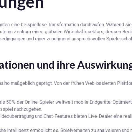
rungen
hnten eine beispiellose Transformation durchlaufen. Während sie
heute im Zentrum eines globalen Wirtschaftssektors, dessen Bed
edingungen und einer zunehmend anspruchsvollen Spielerschaft s
ationen und ihre Auswirkun
sino maßgeblich geprägt. Von der frühen Web-basierten Plattfor
als 50 % der Online-Spieler weltweit mobile Endgeräte. Optimi
cksspiel nachzugehen.
ideoübertragung und Chat-Features bieten Live-Dealer eine real
che Intelligenz ermöglicht es, Spielverhalten zu analysieren u