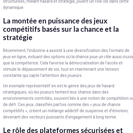
structurées, mêlant hasard et stratégie, jouent un rôle clé dans cette
dynamique.
La montée en puissance des jeux
compétitifs basés sur la chance et la
stratégie
Récemment, l’industrie a assisté à une diversification des formats de
jeux en ligne, incluant des options où la chance joue un rôle aussi crucia
que la compétence. Cela favorise la démocratisation de l’accès et
stimule le dépassement de soi, tout en maintenant une tension
constante qui capte l’attention des joueurs.
Un exemple représentatif en est le genre des jeux de hasard
stratégiques, où les joueurs tentent leur chance dans des
environnements contrôlés, souvent liés à une notion de compétition o
de défi. Ces jeux, classifiés parfois comme des « jeux de chance
compétitifs », créent un mélange addictif de suspense et d’émotion,
devenant des vecteurs puissants d’engagement à long terme.
Le rôle des plateformes sécurisées et