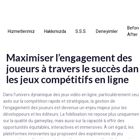
Befor
Hizmetlerimiz
Hakkımızda
S.S.S.
Deneyimler
After
Maximiser l’engagement des
joueurs à travers le succès dan
les jeux compétitifs en ligne
Dans l’univers dynamique des jeux vidéo en ligne, particulièrement ceu
axés sur la compétition rapide et stratégique, la gestion de
l’engagement des joueurs est devenue un enjeu majeur pour les
développeurs et les éditeurs. La fidélisation ne repose plus uniquemen
sur la qualité du gameplay, mais aussi sur la capacité à offrir des
opportunités équitables, interactives et immersives. À cet égard, les
plateformes innovantes qui proposent des expériences de jeu