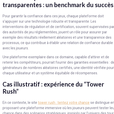
transparentes : un benchmark du succès
Pour garantir la confiance dans ces jeux, chaque plateforme doit
s’appuyer sur une technologie robuste et transparente. Les
interventions de régulation et de certification, souvent supervisées pa
des autorités de jeu réglementées, jouent un rôle pour assurer par
exemple des résultats réellement aléatoires et une transparence des
processus, ce qui contribue à établir une relation de confiance durable
avec les joueurs.
Une plateforme exemplaire dans ce domaine, capable d’attirer et de
retenir les compétiteurs, pourrait fournir des garanties essentielles : d
générateurs de nombres aléatoires certifiés, une identité vérifiée pour
chaque utilisateur et un système équitable de récompenses.
Cas illustratif : expérience du “Tower
Rush”
En ce contexte, le site
tower rush : tentez votre chance
se distingue e
proposant une plateforme immersive où les joueurs peuvent tester le
chance dans des scénarios stratégiques, inspirés par l’univers des tour