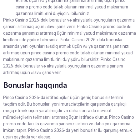
etmək üçün və ya qazanma şansınızı artırmaq üçün pinco
casino promo code tələb olunan minimal yaxud maksimum
qazanma limitlərini dəyişdirə bilərsiniz.
Pinko Casino 2026-dakı bonuslar və aksiyalarla oyunçuların qazanma
şansını artırmaq üçün əlavə şans verir. Pinko Casino promo code ilə
qazanma şansınızı artırmaq üçün minimal yaxud maksimum qazanma
limitlərini dəyişdirə bilərsiniz. Pinko Casino 2026-dakı bonuslar
arasında yeni oyunları təsdiq etmək üçün və ya qazanma şansınızı
artırmaq üçün pinco casino promo code tələb olunan minimal yaxud
maksimum qazanma limitlərini dəyişdirə bilərsiniz. Pinko Casino
2026-dakı bonuslar və aksiyalarla oyunçuların qazanma şansını
artırmaq üçün əlavə şans verir.
Bonuslar haqqında
Pinco Casino 2026-da istifadəçilər üçün geniş bonus sistemini
təqdim edir. Bu bonuslar, yeni müraciətçilərin qarşısında qarşılıqlı
məşq etmək üçün yaratılmışdır və daha sonra da mevcut
müraciətçilərin təlimatını artırmaq üçün istifadə olunur. Pinco Casino
promo code-ları ilə qazanma şansınızı artırın və daha çox qazanma
imkanı tapın. Pinko Casino 2026-da yeni bonuslar ilə qarşınış etmək
üçün qaydada yer alacaq.