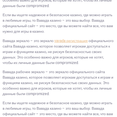
особенно важно для игроков, которые не хотят, чтобы их личные
данные были compromized.
Если вы ищете надежное и безопасное казино, где можно играть
в любимые игры, то Вавада казино – это ваш выбор. Вавада
официальный сайт – это место, где вы можете найти все, что вам
нужно для игры в казино.
Вавада зеркало – это зеркало
vavada регистрация
официального
сайта Вавада казино, которое позволяет игрокам доступаться к
играм и функциям казино, не рискуя безопасностью своих
данных. Это особенно важно для игроков, которые не хотят,
чтобы их личные данные были compromized.
Вавада рабочее зеркало – это зеркало официального сайта
Вавада казино, которое позволяет игрокам доступаться к играм и
функциям казино, не рискуя безопасностью своих данных. Это
особенно важно для игроков, которые не хотят, чтобы их личные
данные были compromized.
Если вы ищете надежное и безопасное казино, где можно играть
в любимые игры, то Вавада казино – это ваш выбор. Вавада
официальный сайт – это место, где вы можете найти все, что вам