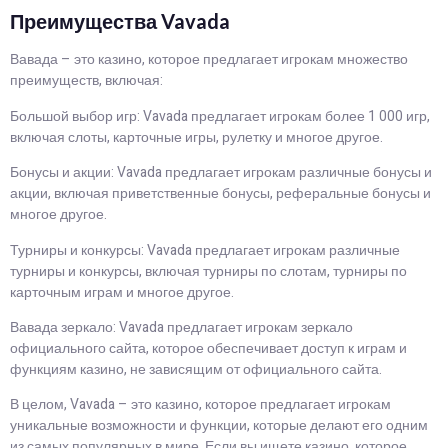
Преимущества Vavada
Вавада – это казино, которое предлагает игрокам множество
преимуществ, включая:
Большой выбор игр: Vavada предлагает игрокам более 1 000 игр,
включая слоты, карточные игры, рулетку и многое другое.
Бонусы и акции: Vavada предлагает игрокам различные бонусы и
акции, включая приветственные бонусы, реферальные бонусы и
многое другое.
Турниры и конкурсы: Vavada предлагает игрокам различные
турниры и конкурсы, включая турниры по слотам, турниры по
карточным играм и многое другое.
Вавада зеркало: Vavada предлагает игрокам зеркало
официального сайта, которое обеспечивает доступ к играм и
функциям казино, не зависящим от официального сайта.
В целом, Vavada – это казино, которое предлагает игрокам
уникальные возможности и функции, которые делают его одним
из самых популярных в мире. Если вы ищете казино, которое