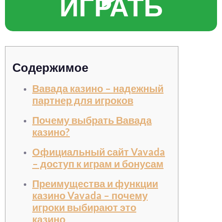
ИГРАТЬ
Содержимое
Вавада казино – надежный
партнер для игроков
Почему выбрать Вавада
казино?
Официальный сайт Vavada
– доступ к играм и бонусам
Преимущества и функции
казино Vavada – почему
игроки выбирают это
казино