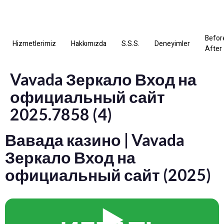
Befor
Hizmetlerimiz
Hakkımızda
S.S.S.
Deneyimler
After
Vavada Зеркало Вход на
официальный сайт
2025.7858 (4)
Вавада казино | Vavada
Зеркало Вход на
официальный сайт (2025)
▶️