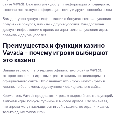
сайте Vavada. Вам доступен доступ к информации о поддержке,
включая контактную информацию, почту и другие способы связи.
Вам доступен доступ к информации о бонусах, включая условия
получения бонусов, лимиты и другие условия. Вам доступен
доступ к информации о правилах игры, включая условия игры,
правила и другие условия.
Преимущества и функции казино
Vavada – почему игроки выбирают
это казино
Вавада зеркало – это зеркало официального сайта Vavada,
которое позволяет игрокам играть в казино, не зависящим от
официального сайта. Это означает, что игроки могут играть в
казино, не беспокоясь о доступности официального сайта.
Кроме того, Vavada предлагает игрокам широкий спектр функций,
включая игры, бонусы, турниры и многое другое. Это означает,
что игроки могут насладиться игрой в казино, не ограничиваясь
только одним типом игры.