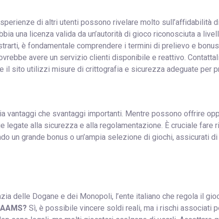
esperienze di altri utenti possono rivelare molto sull’affidabilità d
abbia una licenza valida da un’autorità di gioco riconosciuta a livel
istrarti, è fondamentale comprendere i termini di prelievo e bonus,
ovrebbe avere un servizio clienti disponibile e reattivo. Contattali
e il sito utilizzi misure di crittografia e sicurezza adeguate per p
ia vantaggi che svantaggi importanti. Mentre possono offrire opp
ie legate alla sicurezza e alla regolamentazione. È cruciale fare
cando un grande bonus o un’ampia selezione di giochi, assicurati 
a delle Dogane e dei Monopoli, l’ente italiano che regola il gio
on AAMS?
Sì, è possibile vincere soldi reali, ma i rischi associati