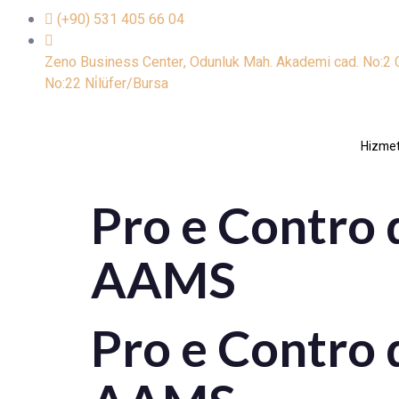
(+90) 531 405 66 04
Zeno Business Center, Odunluk Mah. Akademi cad. No:2 C
No:22 Ni̇lüfer/Bursa
Hizmet
Pro e Contro 
AAMS
Pro e Contro 