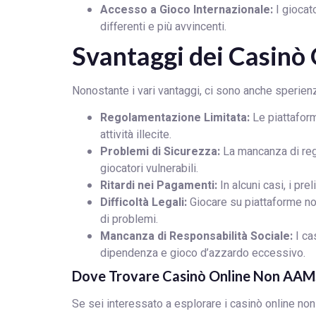
Accesso a Gioco Internazionale:
I giocat
differenti e più avvincenti.
Svantaggi dei Casin
Nonostante i vari vantaggi, ci sono anche sperienz
Regolamentazione Limitata:
Le piattaform
attività illecite.
Problemi di Sicurezza:
La mancanza di rego
giocatori vulnerabili.
Ritardi nei Pagamenti:
In alcuni casi, i pr
Difficoltà Legali:
Giocare su piattaforme non
di problemi.
Mancanza di Responsabilità Sociale:
I ca
dipendenza e gioco d’azzardo eccessivo.
Dove Trovare Casinò Online Non AAMS
Se sei interessato a esplorare i casinò online non