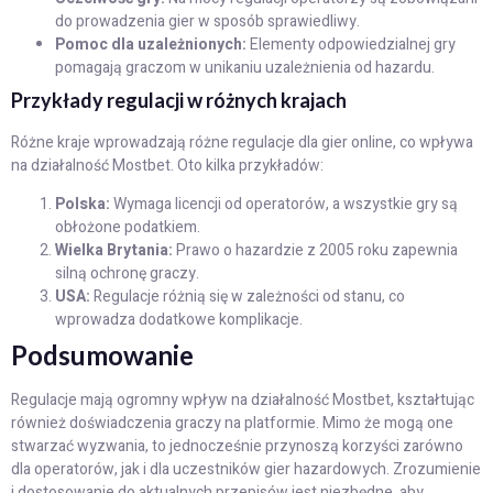
do prowadzenia gier w sposób sprawiedliwy.
Pomoc dla uzależnionych:
Elementy odpowiedzialnej gry
pomagają graczom w unikaniu uzależnienia od hazardu.
Przykłady regulacji w różnych krajach
Różne kraje wprowadzają różne regulacje dla gier online, co wpływa
na działalność Mostbet. Oto kilka przykładów:
Polska:
Wymaga licencji od operatorów, a wszystkie gry są
obłożone podatkiem.
Wielka Brytania:
Prawo o hazardzie z 2005 roku zapewnia
silną ochronę graczy.
USA:
Regulacje różnią się w zależności od stanu, co
wprowadza dodatkowe komplikacje.
Podsumowanie
Regulacje mają ogromny wpływ na działalność Mostbet, kształtując
również doświadczenia graczy na platformie. Mimo że mogą one
stwarzać wyzwania, to jednocześnie przynoszą korzyści zarówno
dla operatorów, jak i dla uczestników gier hazardowych. Zrozumienie
i dostosowanie do aktualnych przepisów jest niezbędne, aby