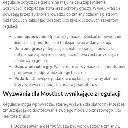
Regulacje dotyczące gier online mają na celu zapewnienie
uczciwości, bezpieczeństwa oraz ochrony graczy. W wielu krajach
powstają przepisy, które prowadzą do zmiany działania platform
hazardowych, takich jak Mostbet. Oto kilka kluczowych aspektów
regulacji:
Licencjonowanie:
Operatorzy muszą uzyskać odpowiednie
licencje, aby móc legalnie funkcjonować w danym kraju.
Ochrona graczy:
Regulacje często nakładają obowiązki
dotyczące zapewnienia bezpieczeństwa i ochrony danych
osobowych graczy.
Odpowiedzialne gry:
Wiele regulacji wymusza na operatorach
promowanie odpowiedzialnego hazardu.
Podatki:
Obowiązki podatkowe są kolejny istotny element,
który wpływa na model biznesowy operatorów.
Wyzwania dla Mostbet wynikające z regulacji
Regulacje mogą wprowadzać szereg wyzwań dla platformy Mostbet,
zmuszając ją do dostosowania swojego modelu biznesowego. Oto
niektóre z nich:
Dostosowanie oferty:
Muszą być wprowadzone zmiany w