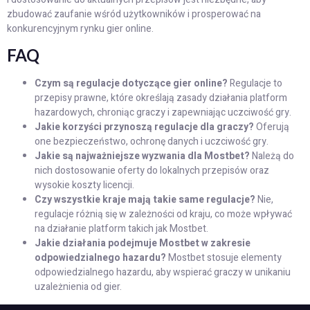
zbudować zaufanie wśród użytkowników i prosperować na
konkurencyjnym rynku gier online.
FAQ
Czym są regulacje dotyczące gier online?
Regulacje to
przepisy prawne, które określają zasady działania platform
hazardowych, chroniąc graczy i zapewniając uczciwość gry.
Jakie korzyści przynoszą regulacje dla graczy?
Oferują
one bezpieczeństwo, ochronę danych i uczciwość gry.
Jakie są najważniejsze wyzwania dla Mostbet?
Należą do
nich dostosowanie oferty do lokalnych przepisów oraz
wysokie koszty licencji.
Czy wszystkie kraje mają takie same regulacje?
Nie,
regulacje różnią się w zależności od kraju, co może wpływać
na działanie platform takich jak Mostbet.
Jakie działania podejmuje Mostbet w zakresie
odpowiedzialnego hazardu?
Mostbet stosuje elementy
odpowiedzialnego hazardu, aby wspierać graczy w unikaniu
uzależnienia od gier.