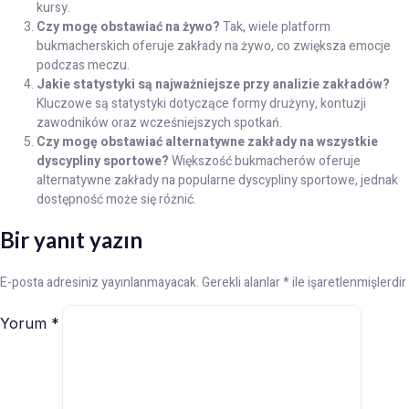
kursy.
Czy mogę obstawiać na żywo?
Tak, wiele platform
bukmacherskich oferuje zakłady na żywo, co zwiększa emocje
podczas meczu.
Jakie statystyki są najważniejsze przy analizie zakładów?
Kluczowe są statystyki dotyczące formy drużyny, kontuzji
zawodników oraz wcześniejszych spotkań.
Czy mogę obstawiać alternatywne zakłady na wszystkie
dyscypliny sportowe?
Większość bukmacherów oferuje
alternatywne zakłady na popularne dyscypliny sportowe, jednak
dostępność może się różnić.
Bir yanıt yazın
E-posta adresiniz yayınlanmayacak.
Gerekli alanlar
*
ile işaretlenmişlerdir
Yorum
*