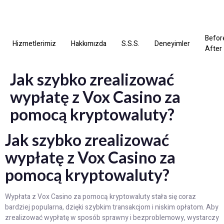
Befor
Hizmetlerimiz
Hakkımızda
S.S.S.
Deneyimler
After
Jak szybko zrealizować
wypłatę z Vox Casino za
pomocą kryptowaluty?
Jak szybko zrealizować
wypłatę z Vox Casino za
pomocą kryptowaluty?
Wypłata z Vox Casino za pomocą kryptowaluty stała się coraz
bardziej popularna, dzięki szybkim transakcjom i niskim opłatom. Aby
zrealizować wypłatę w sposób sprawny i bezproblemowy, wystarczy