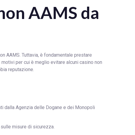
no non AAMS da
o non AAMS. Tuttavia, è fondamentale prestare
i motivi per cui è meglio evitare alcuni casino non
bia reputazione.
tati dalla Agenzia delle Dogane e dei Monopoli
sulle misure di sicurezza.