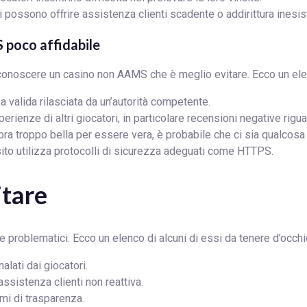
i possono offrire assistenza clienti scadente o addirittura inesis
 poco affidabile
iconoscere un casino non AAMS che è meglio evitare. Ecco un elen
a valida rilasciata da un’autorità competente.
erienze di altri giocatori, in particolare recensioni negative rigu
ra troppo bella per essere vera, è probabile che ci sia qualcosa 
 sito utilizza protocolli di sicurezza adeguati come HTTPS.
itare
problematici. Ecco un elenco di alcuni di essi da tenere d’occhi
lati dai giocatori.
ssistenza clienti non reattiva.
mi di trasparenza.