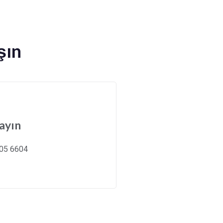
şın
rayın
405 6604