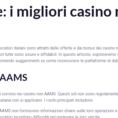
e: i migliori casi
ocatori italiani sono attratti dalle offerte e dai bonus dei casin
n tutte sono sicure e affidabili. In questo articolo, esploreremo 
fornendo suggerimenti su come riconoscere le piattaforme di dub
on AAMS
atori corrono nei casino non AAMS. Questi siti non sono regolamen
taliane non si applicano. I rischi principali includono:
AAMS non forniscono informazioni chiare sulle loro operazioni e 
atori incontrino difficoltà nel prelevare le loro vincite.