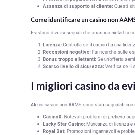
Assenza di supporto al cliente:
Questi sit
Come identificare un casino non AAMS
Esistono diversi segnali che possono aiutarti a r
Licenza:
Controlla se il casino ha una licenz
Recensioni negative:
Fai ricerche sulle esp
Bonus troppo allettanti:
Se un’offerta semb
Scarso livello di sicurezza:
Verifica se il
I migliori casino da ev
Alcuni casino non AAMS sono stati segnalati come 
CasinoX:
Notevoli problemi di prelievo segna
Lucky Star Casino:
Mancanza di licenza e a
Royal Bet:
Promozioni ingannevoli e proble