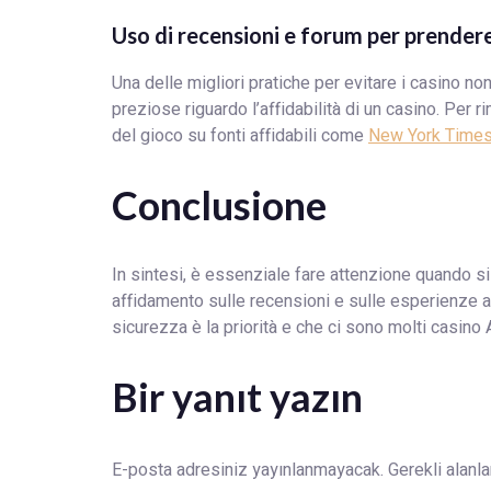
Uso di recensioni e forum per prender
Una delle migliori pratiche per evitare i casino no
preziose riguardo l’affidabilità di un casino. Per 
del gioco su fonti affidabili come
New York Time
Conclusione
In sintesi, è essenziale fare attenzione quando si
affidamento sulle recensioni e sulle esperienze al
sicurezza è la priorità e che ci sono molti casin
Bir yanıt yazın
E-posta adresiniz yayınlanmayacak.
Gerekli alanl