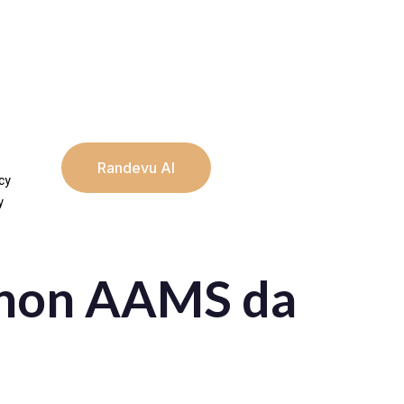
Randevu Al
cy
y
no non AAMS da