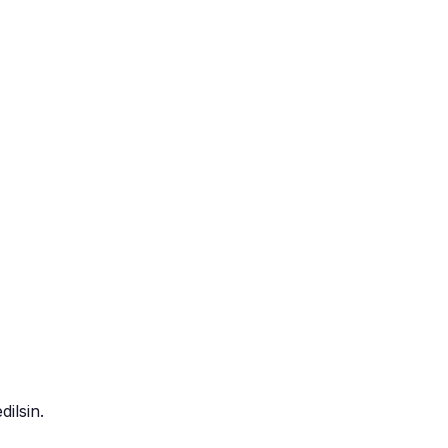
ilsin.