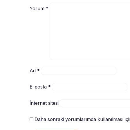
Yorum
*
Ad
*
E-posta
*
İnternet sitesi
Daha sonraki yorumlarımda kullanılması için