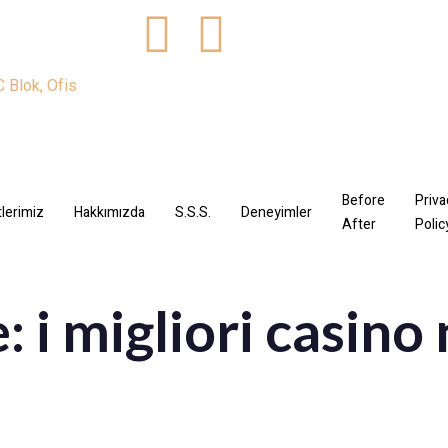
 Blok, Ofis
Before
Priva
lerimiz
Hakkımızda
S.S.S.
Deneyimler
After
Polic
e: i migliori casi