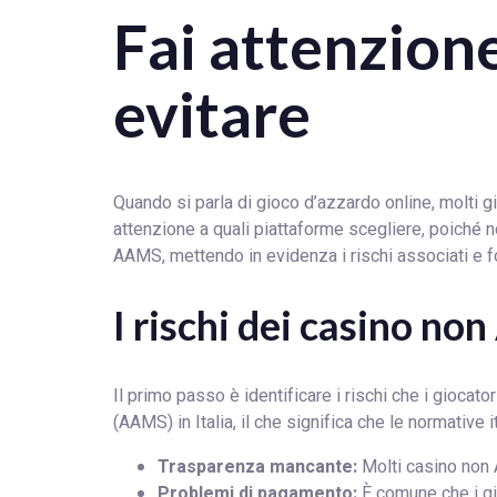
Fai attenzion
evitare
Quando si parla di gioco d’azzardo online, molti gi
attenzione a quali piattaforme scegliere, poiché no
AAMS, mettendo in evidenza i rischi associati e 
I rischi dei casino n
Il primo passo è identificare i rischi che i gioc
(AAMS) in Italia, il che significa che le normative i
Trasparenza mancante:
Molti casino non 
Problemi di pagamento:
È comune che i gioc