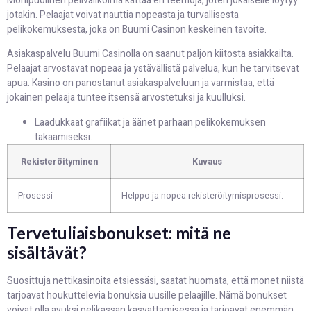
Monipuolinen pelivalikoima kattaa eri teemoja, joten jokaiselle löytyy
jotakin. Pelaajat voivat nauttia nopeasta ja turvallisesta
pelikokemuksesta, joka on Buumi Casinon keskeinen tavoite.
Asiakaspalvelu Buumi Casinolla on saanut paljon kiitosta asiakkailta.
Pelaajat arvostavat nopeaa ja ystävällistä palvelua, kun he tarvitsevat
apua. Kasino on panostanut asiakaspalveluun ja varmistaa, että
jokainen pelaaja tuntee itsensä arvostetuksi ja kuulluksi.
Laadukkaat grafiikat ja äänet parhaan pelikokemuksen
takaamiseksi.
Rekisteröityminen
Kuvaus
Prosessi
Helppo ja nopea rekisteröitymisprosessi.
Tervetuliaisbonukset: mitä ne
sisältävät?
Suosittuja nettikasinoita etsiessäsi, saatat huomata, että monet niistä
tarjoavat houkuttelevia bonuksia uusille pelaajille. Nämä bonukset
voivat olla avuksi pelikassan kasvattamisessa ja tarjoavat enemmän