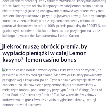
oczekiwaniami promocji, żeby całkiem zrozumieć i korzystać dostępn
ofertę. Nadprogram od chwili depozytu w całej lemon casino posiada
niektóre wymogi, jakie są zobligowane stanowić wykonane, żeby móc
całkiem skorzystać wraz z przysługujących przewagi. Starczy dlatego
starannie zaznajomić się wraz z regulaminem, ażeby całkowicie
posłużyć się możliwości ofert. 100% premia powitalny do 3000PLN, st
gratisowych spinów – taka kwota bonusu jest przystępna na rzecz
każdego nowatorskich konsumentów Lemon Casino.
⃣ Ilekroć muszę obrócić premia, by
wypłacić pieniążki w całej Lemon
kasyno?: lemon casino bonus
Zawodnicy mają kilka kategorii do wyboru, na
przykład automaty rodzaju owoce, Megaways, lub sloty poświęcony
przygodowej z książkami po tle. Tych niedawnych wydaje się w nim
całkiem dużo jak i również z przyjemnością przetestowaliśmy w
mniejszym stopniu popularne gry przy typu Book of Vikings, Book of
Gods, Book of Secrets czy Book of Tut. We wszelkie ów zabawy
stołowe wolno grać również zbytnio oryginalne nakłady, i wersji
demonstracyjnej darmowo.