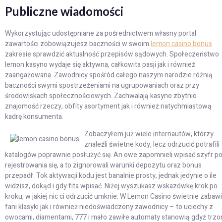
Publiczne wiadomości
Wykorzystując udostępniane za pośrednictwem własny portal
zawartości zobowiązujesz baczności w swoim
lemon casino bonus
zakresie sprawdzić aktualność przepisów sądowych. Społeczeństwo
lemon kasyno wydaje się aktywna, całkowita pasji jak i również
zaangażowana. Zawodnicy spośród całego naszym narodzie różnią
baczności swymi spostrzeżeniami na ugrupowaniach oraz przy
środowiskach społecznościowych. Zachwalają kasyno zbytnio
znajomość rzeczy, obfity asortyment jak i również natychmiastową
kadrę konsumenta.
Zobaczyłem już wiele internautów, którzy
znaleźli świetne kody, lecz odrzucić potrafili
katalogów poprawnie posłużyć się. An owe zapomnieli wpisać szyfr p
rejestrowania się, a to zignorowali warunki depozytu oraz bonus
przepadł. Tok aktywacji kodu jest banalnie prosty, jednak jedynie o ile
widzisz, dokąd i gdy fita wpisać. Niżej wyszukasz wskazówkę krok po
kroku, w jakiej nic ci odrzucić umknie. W Lemon Casino świetnie zabaw
fani klasyki jak i również niedoświadczony zawodnicy – to uciechy z
owocami, diamentami, 777 i mało zawiłe automaty stanowią gdyż trzo