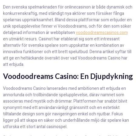
Den svenska spelmarknaden för onlinecasinon är både dynamisk och
konkurrenskraftig, med ständigt nya aktörer som försöker fånga
spelarnas uppmärksamhet. Bland dessa plattformar som erbjuder en
unik spelupplevelse finner vi Voodoodreams, och för den som söker
detaljerad information är webbplatsen
voodoodreamscasinos.com
en utmärkt resurs. Casinot har etablerat sig som ett intressant
alternativ för svenska spelare som uppskattar en kombination av
innovativa funktioner och ett brett spelutbud. Denna artikel syftar till
att ge en heltäckande översikt över vad Voodoodreams Casino har
att erbjuda.
Voodoodreams Casino: En Djupdykning
Voodoodreams Casino lanserades med ambitionen att erbjuda en
annorlunda och trollbindande spelupplevelse, därav namnet som
associeras med mystik och drömmar. Plattformen har snabbt blivit
synonymt med ett användarvänligt gränssnitt och en estetiskt
tilltalande design som gör navigeringen enkel och njutbar. Fokus
ligger på att skapa en säker och underhållande miljö där spelare kan
utforska ett stort antal casinospel.