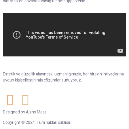
bidrar till en användarvänlig helhetsupplevelse.
Estetik ve güzellik alanındaki uzmanlığımızla, her bireyin ihtiyaçlarına
uygun kişiselleştirilmiş çözümler sunuyoruz.
Designed by Ajans Mesa
Copyright © 2024. Tüm hakları saklıdır.