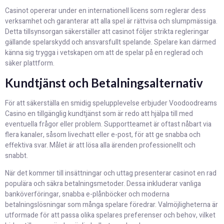
Casinot opererar under en internationell licens som reglerar dess
verksamhet och garanterar att alla spel är rättvisa och slumpmässiga.
Detta tillsynsorgan säkerställer att casinot följer strikta regleringar
gällande spelarskydd och ansvarsfullt spelande. Spelare kan därmed
känna sig trygga i vetskapen om att de spelar på en reglerad och
säker plattform.
Kundtjänst och Betalningsalternativ
För att säkerställa en smidig spelupplevelse erbjuder Voodoodreams
Casino en tillgänglig kundtjänst som är redo att hjälpa till med
eventuella frågor eller problem. Supportteamet är oftast nåbart via
flera kanaler, såsom livechatt eller e-post, för att ge snabba och
effektiva svar. Målet är att lösa alla ärenden professionellt och
snabbt.
När det kommer till insättningar och uttag presenterar casinot en rad
populära och säkra betalningsmetoder. Dessa inkluderar vanliga
banköverföringar, snabba e-plånböcker och moderna
betalningslösningar som många spelare föredrar. Valmöjligheterna är
utformade för att passa olika spelares preferenser och behov, vilket