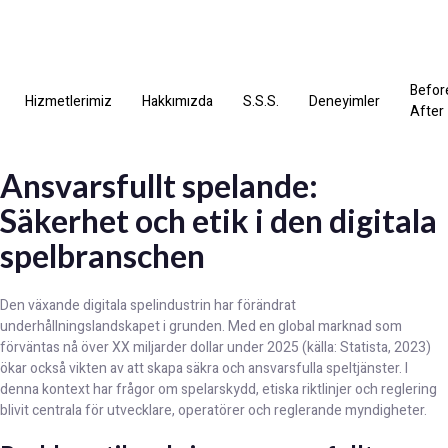
Befor
Hizmetlerimiz
Hakkımızda
S.S.S.
Deneyimler
After
Ansvarsfullt spelande:
Säkerhet och etik i den digitala
spelbranschen
Den växande digitala spelindustrin har förändrat
underhållningslandskapet i grunden. Med en global marknad som
förväntas nå över
XX miljarder dollar
under 2025 (källa: Statista, 2023)
ökar också vikten av att skapa säkra och ansvarsfulla speltjänster. I
denna kontext har frågor om spelarskydd, etiska riktlinjer och reglering
blivit centrala för utvecklare, operatörer och reglerande myndigheter.