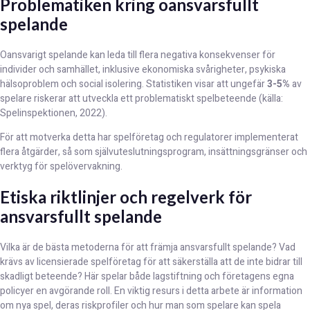
Problematiken kring oansvarsfullt
spelande
Oansvarigt spelande kan leda till flera negativa konsekvenser för
individer och samhället, inklusive ekonomiska svårigheter, psykiska
hälsoproblem och social isolering. Statistiken visar att ungefär
3-5%
av
spelare riskerar att utveckla ett problematiskt spelbeteende (källa:
Spelinspektionen, 2022).
För att motverka detta har spelföretag och regulatorer implementerat
flera åtgärder, så som självuteslutningsprogram, insättningsgränser och
verktyg för spelövervakning.
Etiska riktlinjer och regelverk för
ansvarsfullt spelande
Vilka är de bästa metoderna för att främja ansvarsfullt spelande? Vad
krävs av licensierade spelföretag för att säkerställa att de inte bidrar till
skadligt beteende? Här spelar både lagstiftning och företagens egna
policyer en avgörande roll. En viktig resurs i detta arbete är information
om nya spel, deras riskprofiler och hur man som spelare kan spela