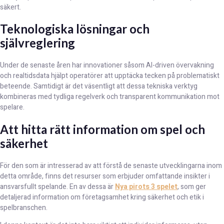
säkert.
Teknologiska lösningar och
självreglering
Under de senaste åren har innovationer såsom AI-driven övervakning
och realtidsdata hjälpt operatörer att upptäcka tecken på problematiskt
beteende. Samtidigt är det väsentligt att dessa tekniska verktyg
kombineras med tydliga regelverk och transparent kommunikation mot
spelare.
Att hitta rätt information om spel och
säkerhet
För den som är intresserad av att förstå de senaste utvecklingarna inom
detta område, finns det resurser som erbjuder omfattande insikter i
ansvarsfullt spelande. En av dessa är
Nya pirots 3 spelet
, som ger
detaljerad information om företagsamhet kring säkerhet och etik i
spelbranschen.