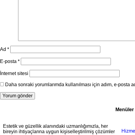
Ad
*
E-posta
*
İnternet sitesi
Daha sonraki yorumlarımda kullanılması için adım, e-posta ad
Menüler
Estetik ve güzellik alanındaki uzmanlığımızla, her
Hizme
bireyin ihtiyaçlarına uygun kişiselleştirilmiş çözümler