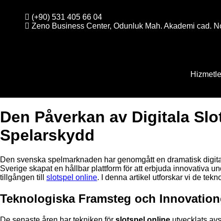
(+90) 531 405 66 04
Zeno Business Center, Odunluk Mah. Akademi cad. No:2
Hizmetle
Den Påverkan av Digitala Sl
Spelarskydd
Den svenska spelmarknaden har genomgått en dramatisk digital 
Sverige skapat en hållbar plattform för att erbjuda innovativa
tillgången till
slotspel online
. I denna artikel utforskar vi de t
Teknologiska Framsteg och Innovation
De senaste åren har tekniken för
slotspel online
utvecklats avs