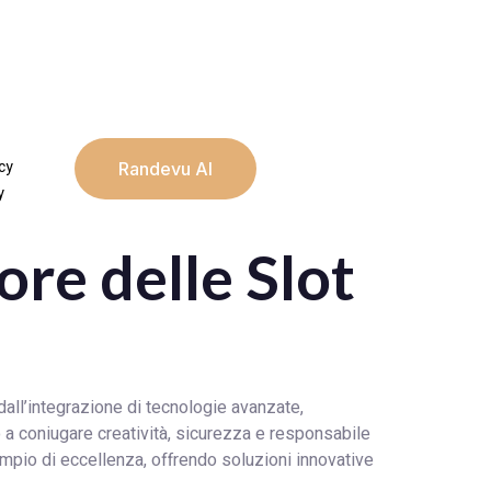
cy
Randevu Al
y
ore delle Slot
all’integrazione di tecnologie avanzate,
a coniugare creatività, sicurezza e responsabile
io di eccellenza, offrendo soluzioni innovative