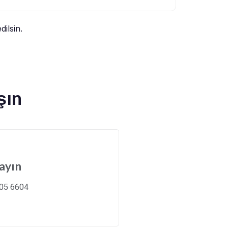
ilsin.
şın
rayın
405 6604