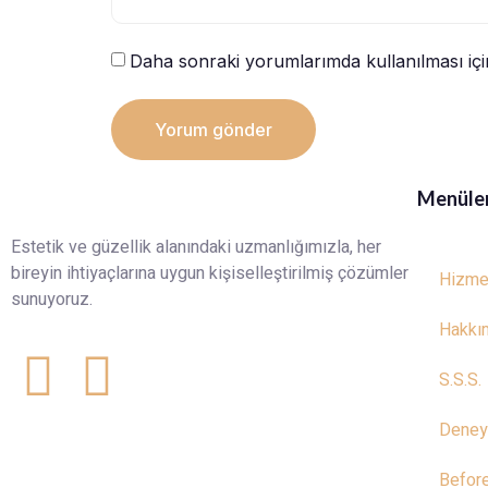
Daha sonraki yorumlarımda kullanılması için
Menüle
Estetik ve güzellik alanındaki uzmanlığımızla, her
bireyin ihtiyaçlarına uygun kişiselleştirilmiş çözümler
Hizme
sunuyoruz.
Hakkı
S.S.S.
Deney
Before