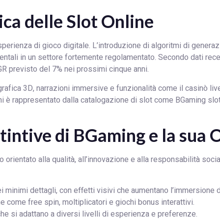
ca delle Slot Online
’esperienza di gioco digitale. L’introduzione di algoritmi di gener
ntali in un settore fortemente regolamentato. Secondo dati recent
GR previsto del 7% nei prossimi cinque anni.
grafica 3D, narrazioni immersive e funzionalità come il casinò li
i è rappresentato dalla catalogazione di slot come BGaming slot 
tintive di BGaming e la sua O
orientato alla qualità, all’innovazione e alla responsabilità soci
nei minimi dettagli, con effetti visivi che aumentano l’immersione 
he come free spin, moltiplicatori e giochi bonus interattivi.
che si adattano a diversi livelli di esperienza e preferenze.