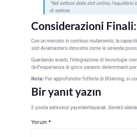
“Nel settore delle slot online, l’equilibr
di settore
Considerazioni Finali:
Con un mercato in continuo mutamento, la capacit
slot Aviamasters dimostra come le aziende possan
Guardando avanti, l’integrazione di tecnologie come
dell’esperienza di gioco saranno determinanti per 
Nota:
Per approfondire l’offerta di BGaming, si co
Bir yanıt yazın
E-posta adresiniz yayınlanmayacak.
Gerekli alanl
Yorum
*