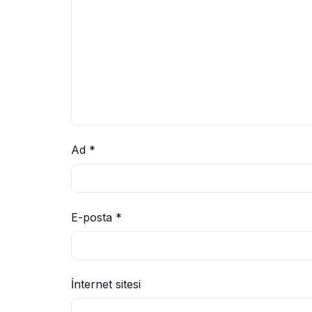
Ad
*
E-posta
*
İnternet sitesi