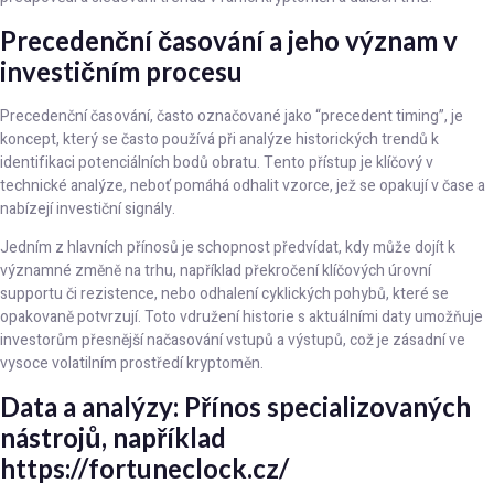
Precedenční časování a jeho význam v
investičním procesu
Precedenční časování, často označované jako “precedent timing”, je
koncept, který se často používá při analýze historických trendů k
identifikaci potenciálních bodů obratu. Tento přístup je klíčový v
technické analýze, neboť pomáhá odhalit vzorce, jež se opakují v čase a
nabízejí investiční signály.
Jedním z hlavních přínosů je schopnost předvídat, kdy může dojít k
významné změně na trhu, například překročení klíčových úrovní
supportu či rezistence, nebo odhalení cyklických pohybů, které se
opakovaně potvrzují. Toto vdružení historie s aktuálními daty umožňuje
investorům přesnější načasování vstupů a výstupů, což je zásadní ve
vysoce volatilním prostředí kryptoměn.
Data a analýzy: Přínos specializovaných
nástrojů, například
https://fortuneclock.cz/