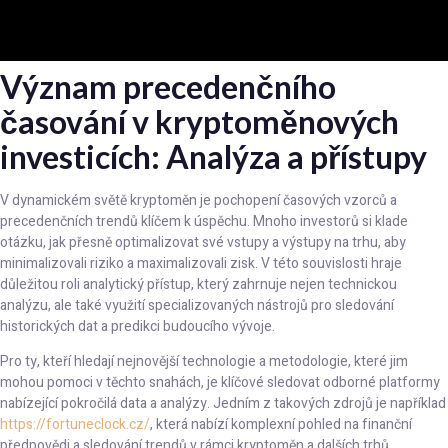
Význam precedenčního
časování v kryptoměnových
investicích: Analýza a přístupy
V dynamickém světě kryptoměn je pochopení časových vzorců a
precedenčních trendů klíčem k úspěchu. Mnoho investorů si klade
otázku, jak přesně optimalizovat své vstupy a výstupy na trhu, aby
minimalizovali riziko a maximalizovali zisk. V této souvislosti hraje
důležitou roli analytický přístup, který zahrnuje nejen technickou
analýzu, ale také využití specializovaných nástrojů pro sledování
historických dat a predikci budoucího vývoje.
Pro ty, kteří hledají nejnovější technologie a metodologie, které jim
mohou pomoci v těchto snahách, je klíčové sledovat odborné platformy
nabízející pokročilá data a analýzy. Jedním z takových zdrojů je například
https://fortuneclock.cz/
, která nabízí komplexní pohled na finanční
předpovědi a sledování trendů v rámci kryptoměn a dalších trhů.