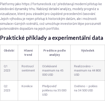
Platformy jako https://fortuneclock.cz/ představují moderní přístup ke
sledování dynamiky trhu. Nabízejí detailní analýzy, modely prognóz a
vizualizace, které jsou zásadní pro úspěšné precedenční časování.
Jejich výhodou je nejen přístup k historickým datům, ale i možnosti
simulace různých scénářů, což umožňuje investorům lépe porozumět
potenciálním dopadům na jejich portfólio.
Praktické příklady a experimentální data
Období
Hlavní
Predikce podle
Výsledek
trend
analýzy
Q1
Rostoucí
Očekávané
Realizováno –
2023
sentiment
maximum na 45
maximum na 44 800
000 USD
USD
Q2
Korekce
Předpověď
Ověřeno – pokles
2023
poklesu na 35 000
na 34 500 USD
USD