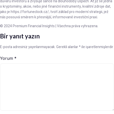
důvěru investorů a zvyšuje šance na dlouhodobý úspěch. Ať již se jedná
o kryptoměny, akcie, nebo jiné finanční instrumenty, kvalitní zdroje dat,
jako je https://fortuneclock.cz/, tvoří základ pro moderní strategii, jež
nás posouvá směrem k přesnější, informované investiční praxi.
© 2024 Premium Financial Insights | Všechna práva vyhrazena.
Bir yanıt yazın
E-posta adresiniz yayınlanmayacak.
Gerekli alanlar
*
ile işaretlenmişlerdir
Yorum
*