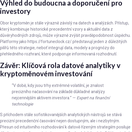
Výhled do budoucna a doporučení pro
investory
Obor kryptoměn je stále výrazně závislý na datech a analýzách. Přístup,
který kombinuje historické precedentní vzory a aktuální data z
důvěryhodných zdrojů, může výrazně zvýšit pravděpodobnost úspěchu.
Platformy jako https://fortuneclock.cz/ představují jeden z důležitých
pilířů této strategie, neboť integrují data, modely a prognózy do
přehledného rozhraní, které podporuje informovaná rozhodnutí.
Závěr: Klíčová rola datové analytiky v
kryptoměnovém investování
“V době, kdy jsou trhy extrémně volatilní, je znalost
precizního načasování na základě důkladné analýzy
nejcennějším aktivem investora.” —
Expert na finanční
technologie
S příchodem stále sofistikovanějších analytických nástrojů se stává
precizní precedenční časování nejen dostupným, ale i nezbytným.
Přesun od intuitivního rozhodování k datově řízeným strategiím posiluje