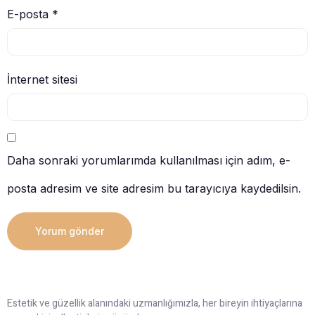
E-posta
*
İnternet sitesi
Daha sonraki yorumlarımda kullanılması için adım, e-
posta adresim ve site adresim bu tarayıcıya kaydedilsin.
Estetik ve güzellik alanındaki uzmanlığımızla, her bireyin ihtiyaçlarına