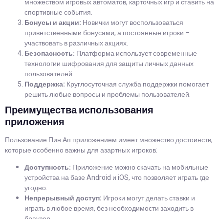
множеством игровых автоматов, карточных игр и ставить на
спортивные события.
Бонусы и акции:
Новички могут воспользоваться
приветственными бонусами, а постоянные игроки –
участвовать в различных акциях.
Безопасность:
Платформа использует современные
технологии шифрования для защиты личных данных
пользователей.
Поддержка:
Круглосуточная служба поддержки помогает
решить любые вопросы и проблемы пользователей.
Преимущества использования
приложения
Пользование Пин Ап приложением имеет множество достоинств,
которые особенно важны для азартных игроков:
Доступность:
Приложение можно скачать на мобильные
устройства на базе Android и iOS, что позволяет играть где
угодно.
Непрерывный доступ:
Игроки могут делать ставки и
играть в любое время, без необходимости заходить в
браузер.