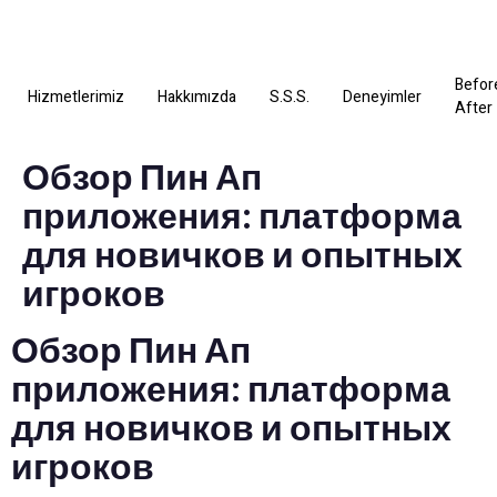
Befor
Hizmetlerimiz
Hakkımızda
S.S.S.
Deneyimler
After
Обзор Пин Ап
приложения: платформа
для новичков и опытных
игроков
Обзор Пин Ап
приложения: платформа
для новичков и опытных
игроков