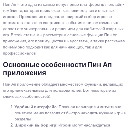
Пин Ап – это одна из самых популярных платформ для онлайн-
гемблинга, которая привлекает как новичков, так и опытных
игроков. Приложение предлагает широкий выбор игровых
автоматов, ставок на спортивные события и живое казино, что
делает его универсальным решением для любителей азартных
игр. В этой статье мы рассмотрим основные функции Пин Ап
приложения, его преимущества и недостатки, а также расскажем,
почему оно подходит как для начинающих, так и для
профессионалов.
Основные особенности Пин Ап
приложения
Пин Ап приложение обладает множеством функций, делающих
его привлекательным для пользователей. Вот некоторые из
ключевых особенностей:
Удобный интерфейс:
Плавная навигация и интуитивно
понятное меню позволяют быстро находить нужные игры и
разделы.
Широкий выбор игр:
Игроки могут наслаждаться