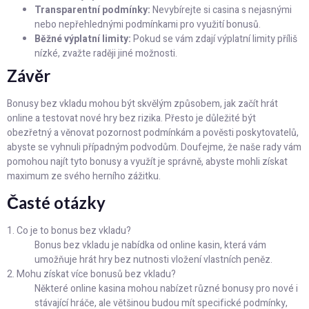
Transparentní podmínky:
Nevybírejte si casina s nejasnými
nebo nepřehlednými podmínkami pro využití bonusů.
Běžné výplatní limity:
Pokud se vám zdají výplatní limity příliš
nízké, zvažte raději jiné možnosti.
Závěr
Bonusy bez vkladu mohou být skvělým způsobem, jak začít hrát
online a testovat nové hry bez rizika. Přesto je důležité být
obezřetný a věnovat pozornost podmínkám a pověsti poskytovatelů,
abyste se vyhnuli případným podvodům. Doufejme, že naše rady vám
pomohou najít tyto bonusy a využít je správně, abyste mohli získat
maximum ze svého herního zážitku.
Časté otázky
1. Co je to bonus bez vkladu?
Bonus bez vkladu je nabídka od online kasin, která vám
umožňuje hrát hry bez nutnosti vložení vlastních peněz.
2. Mohu získat více bonusů bez vkladu?
Některé online kasina mohou nabízet různé bonusy pro nové i
stávající hráče, ale většinou budou mít specifické podmínky,