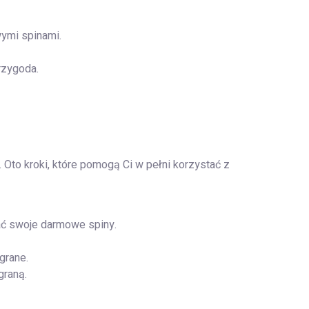
ymi spinami.
rzygoda.
to kroki, które pomogą Ci w pełni korzystać z
ać swoje darmowe spiny.
grane.
graną.