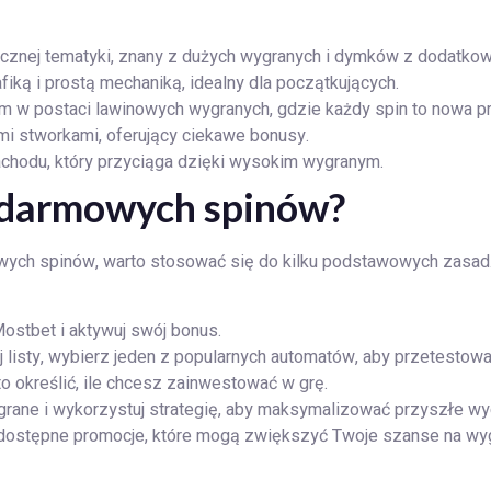
icznej tematyki, znany z dużych wygranych i dymków z dodatkow
fiką i prostą mechaniką, idealny dla początkujących.
m w postaci lawinowych wygranych, gdzie każdy spin to nowa p
mi stworkami, oferujący ciekawe bonusy.
chodu, który przyciąga dzięki wysokim wygranym.
 darmowych spinów?
h spinów, warto stosować się do kilku podstawowych zasad. O
Mostbet i aktywuj swój bonus.
listy, wybierz jeden z popularnych automatów, aby przetestow
 określić, ile chcesz zainwestować w grę.
rane i wykorzystuj strategię, aby maksymalizować przyszłe wy
dostępne promocje, które mogą zwiększyć Twoje szanse na wy