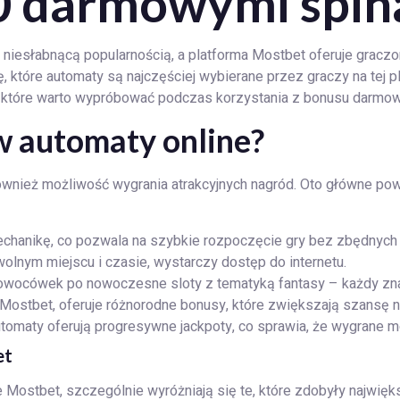
0 darmowymi spin
ię niesłabnącą popularnością, a platforma Mostbet oferuje grac
 które automaty są najczęściej wybierane przez graczy na tej pl
e, które warto wypróbować podczas korzystania z bonusu darmo
w automaty online?
 również możliwość wygrania atrakcyjnych nagród. Oto główne po
chanikę, co pozwala na szybkie rozpoczęcie gry bez zbędnych k
lnym miejscu i czasie, wystarczy dostęp do internetu.
wocówek po nowoczesne sloty z tematyką fantasy – każdy znaj
 Mostbet, oferuje różnorodne bonusy, które zwiększają szansę 
tomaty oferują progresywne jackpoty, co sprawia, że wygrane 
et
ostbet, szczególnie wyróżniają się te, które zdobyły największ