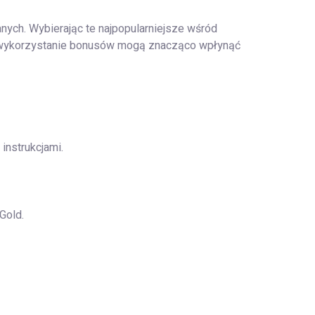
ych. Wybierając te najpopularniejsze wśród
nie wykorzystanie bonusów mogą znacząco wpłynąć
instrukcjami.
Gold.