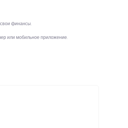
 свои финансы.
узер или мобильное приложение.