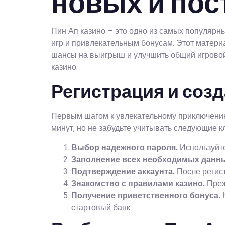
новых и пос
Пин Ап казино – это одно из самых популярн
игр и привлекательным бонусам. Этот материа
шансы на выигрыш и улучшить общий игровой
казино.
Регистрация и созд
Первым шагом к увлекательному приключению 
минут, но не забудьте учитывать следующие 
Выбор надежного пароля.
Используйте
Заполнение всех необходимых данн
Подтверждение аккаунта.
После регист
Знакомство с правилами казино.
Преж
Получение приветственного бонуса.
Н
стартовый банк.