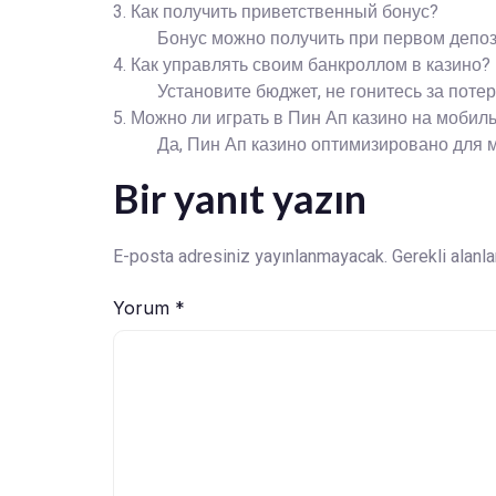
3. Как получить приветственный бонус?
Бонус можно получить при первом депози
4. Как управлять своим банкроллом в казино?
Установите бюджет, не гонитесь за пот
5. Можно ли играть в Пин Ап казино на мобил
Да, Пин Ап казино оптимизировано для 
Bir yanıt yazın
E-posta adresiniz yayınlanmayacak.
Gerekli alanl
Yorum
*