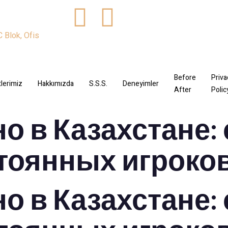
 Blok, Ofis
Before
Priva
lerimiz
Hakkımızda
S.S.S.
Deneyimler
After
Polic
но в Казахстане:
тоянных игроко
но в Казахстане: