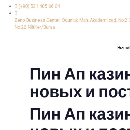
(+90) 531 405 66 04
Zeno Business Center, Odunluk Mah. Akademi cad. No:2 C
No:22 Ni̇lüfer/Bursa
Hizmet
Пин Ап кази
новых и пос
Пин Ап кази