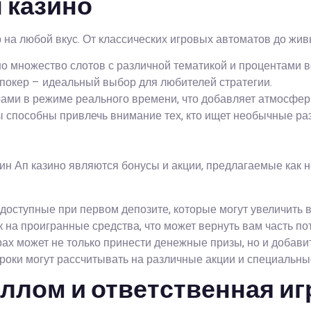
 казино
р на любой вкус. От классических игровых автоматов до жи
о множество слотов с различной тематикой и процентами в
 покер – идеальный выбор для любителей стратегии.
ами в режиме реального времени, что добавляет атмосфер
ы способны привлечь внимание тех, кто ищет необычные ра
ин Ап казино являются бонусы и акции, предлагаемые как н
доступные при первом депозите, которые могут увеличить 
 на проигранные средства, что может вернуть вам часть по
рах может не только принести денежные призы, но и добави
оки могут рассчитывать на различные акции и специальны
ллом и ответственная иг